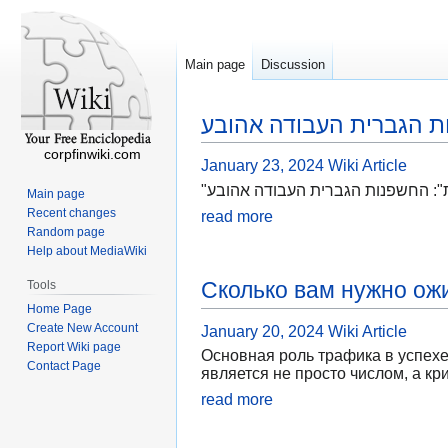
Main page
Discussion
 הגברית העבודה אהובע
corpfinwiki.com
January 23, 2024
Wiki Article
"": החשפנות הגברית העבודה אהובע
Main page
Recent changes
read more
Random page
Help about MediaWiki
Сколько вам нужно ожи
Tools
Home Page
Create New Account
January 20, 2024
Wiki Article
Report Wiki page
Основная роль трафика в успехе
Contact Page
является не просто числом, а кр
read more